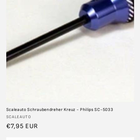
Scaleauto Schraubendreher Kreuz - Philips SC-5033
Anbieter:
SCALEAUTO
Normaler
€7,95 EUR
Preis