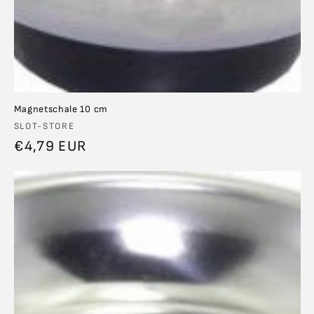
Magnetschale 10 cm
Anbieter:
SLOT-STORE
Normaler
€4,79 EUR
Preis