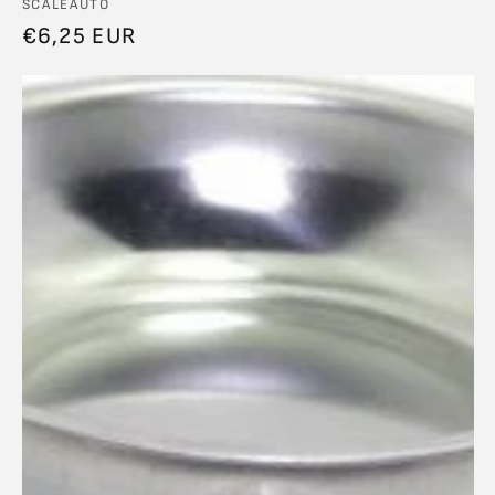
Anbieter:
SCALEAUTO
Normaler
€6,25 EUR
Preis