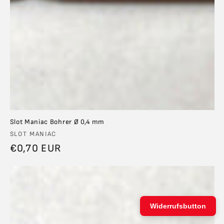
Slot Maniac Bohrer Ø 0,4 mm
Anbieter:
SLOT MANIAC
Normaler
€0,70 EUR
Preis
Widerrufsbutton