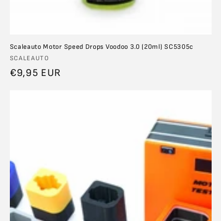
Scaleauto Motor Speed Drops Voodoo 3.0 (20ml) SC5305c
Anbieter:
SCALEAUTO
Normaler
€9,95 EUR
Preis