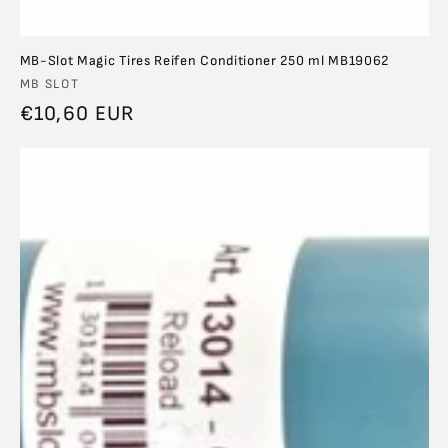
MB-Slot Magic Tires Reifen Conditioner 250 ml MB19062
Anbieter:
MB SLOT
Normaler
€10,60 EUR
Preis