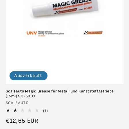
Ausverkauft
Scaleauto Magic Grease für Metall und Kunststoffgetriebe
(15ml) SC-5303
Anbieter:
SCALEAUTO
1
(1)
Bewertungen
Normaler
€12,65 EUR
insgesamt
Preis