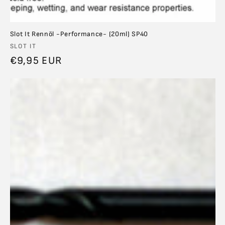
Slot It Rennöl -Performance- (20ml) SP40
Anbieter:
SLOT IT
Normaler
€9,95 EUR
Preis