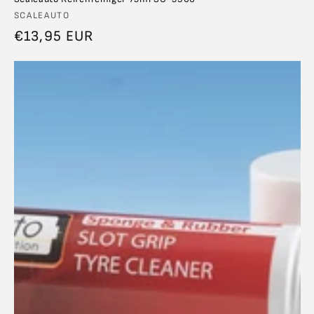
Anbieter:
SCALEAUTO
Normaler
€13,95 EUR
Preis