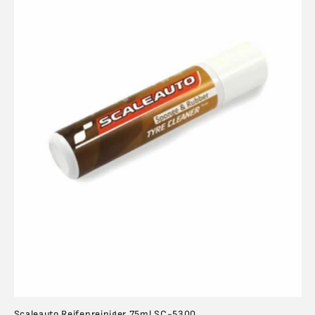
Scaleauto Reifenreiniger 75ml SC-5300