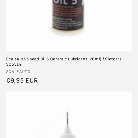
Scaleauto Speed Oil 5 Ceramic Lubricant (20ml) f.Slotcars
SC5314
Anbieter:
SCALEAUTO
Normaler
€9,95 EUR
Preis