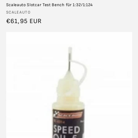
Scaleauto Slotcar Test Bench für 1:32/1:124
Anbieter:
SCALEAUTO
Normaler
€61,95 EUR
Preis