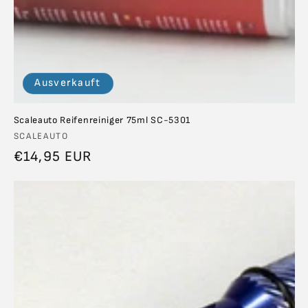
Ausverkauft
Scaleauto Reifenreiniger 75ml SC-5301
Anbieter:
SCALEAUTO
Normaler
€14,95 EUR
Preis