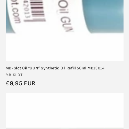
MB-Slot Oil “GUN” Synthetic Oil Refill 50ml MB13014
Anbieter:
MB SLOT
Normaler
€9,95 EUR
Preis