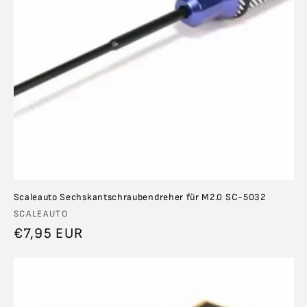
Scaleauto Sechskantschraubendreher für M2.0 SC-5032
Anbieter:
SCALEAUTO
Normaler
€7,95 EUR
Preis