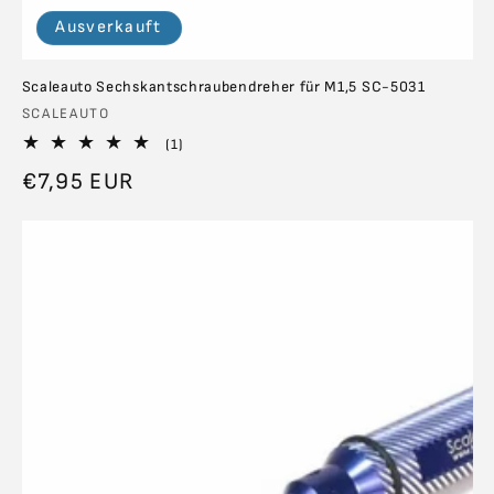
Ausverkauft
Scaleauto Sechskantschraubendreher für M1,5 SC-5031
Anbieter:
SCALEAUTO
1
(1)
Bewertungen
Normaler
€7,95 EUR
insgesamt
Preis