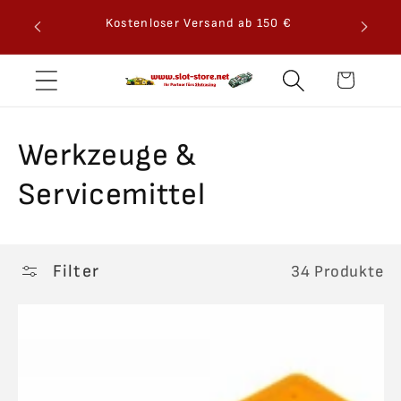
Direkt
zum
€
30 Tage Rückgaberecht
Inhalt
Warenkorb
K
Werkzeuge &
a
Servicemittel
t
e
Filter
34 Produkte
g
o
r