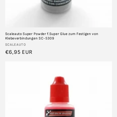
Scaleauto Super Powder f.Super Glue zum Festigen von
Klebeverbindungen SC-5309
Anbieter:
SCALEAUTO
Normaler
€6,95 EUR
Preis