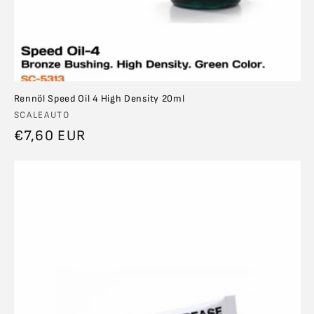
Rennöl Speed Oil 4 High Density 20ml
Anbieter:
SCALEAUTO
Normaler
€7,60 EUR
Preis