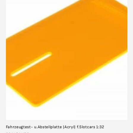
i
e
:
Fahrzeugtest- u.Abstellplatte (Acryl) f.Slotcars 1:32