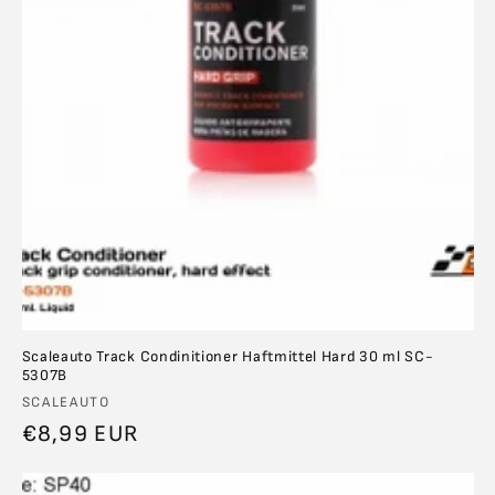
Scaleauto Track Condinitioner Haftmittel Hard 30 ml SC-
5307B
Anbieter:
SCALEAUTO
Normaler
€8,99 EUR
Preis