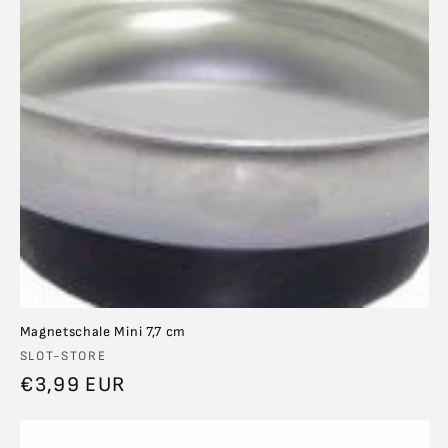
Magnetschale Mini 7,7 cm
Anbieter:
SLOT-STORE
Normaler
€3,99 EUR
Preis