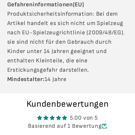
Gefahreninformationen(EU)
Produktsicherheitsinformation: Bei dem
Artikel handelt es sich nicht um Spielzeug
nach EU-Spielzeugrichtlinie (2009/48/EG).
sie sind nicht für den Gebrauch durch
Kinder unter 14 Jahren geeignet und
enthalten Kleinteile, die eine
Erstickungsgefahr darstellen.
Mindestalter:
14 Jahre
Kundenbewertungen
5.00 von 5
Basierend auf 1 Bewertung