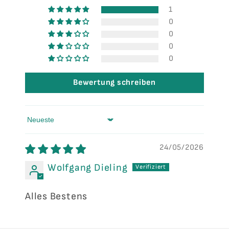
1
0
0
0
0
Bewertung schreiben
Sort by
24/05/2026
Wolfgang Dieling
Alles Bestens