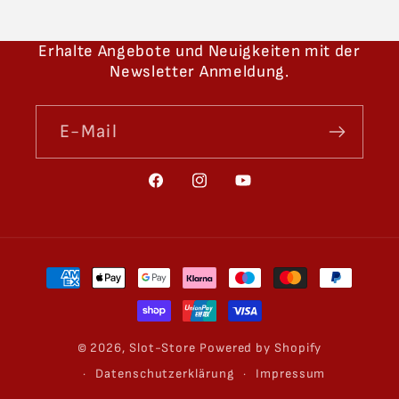
Erhalte Angebote und Neuigkeiten mit der
Newsletter Anmeldung.
E-Mail
Facebook
Instagram
YouTube
Zahlungsmethoden
© 2026,
Slot-Store
Powered by Shopify
Datenschutzerklärung
Impressum